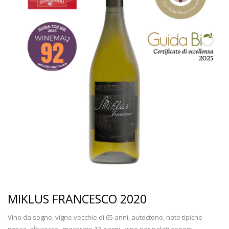
MIKLUS FRANCESCO 2020
Vino da sogno, vigne vecchie di 65 anni, autoctono, note tipiche
pesca, albicocca...macerato 12 giorni,..vino per palati esperti