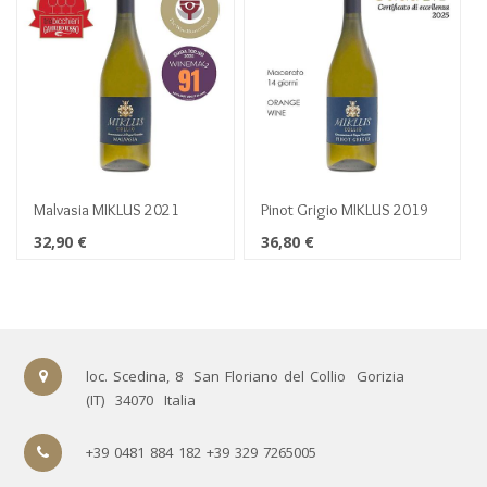
Malvasia MIKLUS 2021
Pinot Grigio MIKLUS 2019
32,90
€
36,80
€
loc. Scedina, 8
San Floriano del Collio
Gorizia
(IT)
34070
Italia
+39 0481 884 182 +39 329 7265005