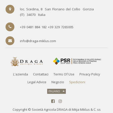
loc. Scedina, 8
San Floriano del Collio
Gorizia
(IT)
34070
Italia
+39 0481 884 182 +39 329 7265005
info@draga-miklus.com
L'azienda
Contattaci
Terms Of Use
Privacy Policy
Legal Advice
Negozio
Spedizioni
ITALIANO
Copyright ©
Società Agricola DRAGA di Mitja Miklus & C. ss