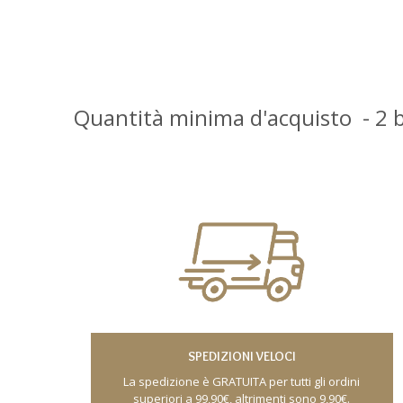
Quantità minima d'acquisto
- 2
b
SPEDIZIONI VELOCI
La spedizione è GRATUITA per tutti gli ordini
superiori a 99,90€, altrimenti sono 9,90€.