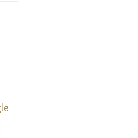
olica in
re
no
o
inamento
le