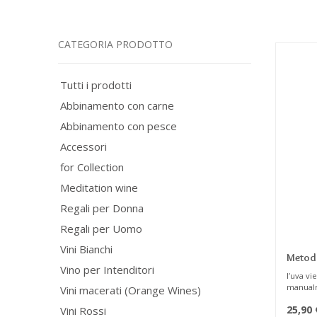
CATEGORIA PRODOTTO
Tutti i prodotti
Abbinamento con carne
Abbinamento con pesce
Accessori
for Collection
Meditation wine
Regali per Donna
Regali per Uomo
Vini Bianchi
Metodo
Vino per Intenditori
Dosagg
l’uva v
manualm
Vini macerati (Orange Wines)
delicata
25,90
Vini Rossi
posta a