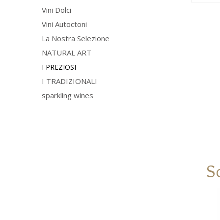
bucce p
Vini Dolci
ore. Si 
dopodic
Vini Autoctoni
vasche 
acciaio
La Nostra Selezione
controll
maturaz
NATURAL ART
circa 7 
all’imbo
I PREZIOSI
sempre
I TRADIZIONALI
tempera
in bottig
sparkling wines
S