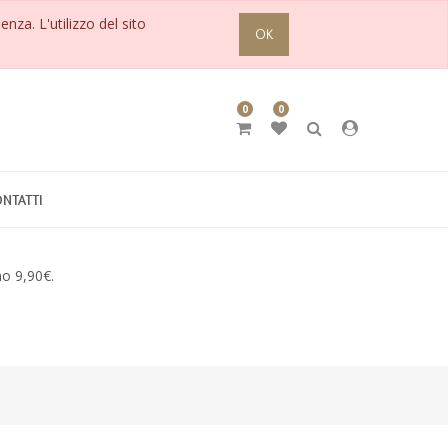
enza. L'utilizzo del sito
OK
0
0
NTATTI
no 9,90€.