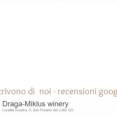
er 24
bucce per 24
esegue la pressatura soffice
ore. Si esegue la pressatura soffice
hè inizia la fermentazione alcolica in
dopodichè inizia la fermentazione alc
di
vasche di
 inossidabile con le temperature
acciaio inossidabile con le temperatu
ate da 16 a 18 gradi. Segue la
controllate da 16 a 18 gradi. Segue la
ione di
maturazione di
mesi in contatto con i lieviti fino
circa 7 mesi in contatto con i lieviti fi
ttigliamento in botti di acciaio
all’imbottigliamento in botti di acciai
 a
sempre a
tura controllata. Segue l’affinamento
temperatura controllata. Segue l’aff
lia.
in bottiglia.
crivono di noi - recensioni goog