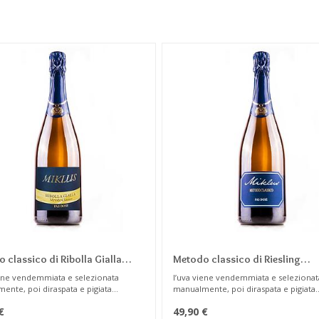
 classico di Ribolla Gialla
Metodo classico di Riesling
io Zero 2020 Millesimato
Dosaggio Zero 2016 Millesima
iene vendemmiata e selezionata
l’uva viene vendemmiata e selezionat
ente, poi diraspata e pigiata
manualmente, poi diraspata e pigiata
mente, raffreddata a 8-10 gradi e
delicatamente, raffreddata a 8-10 grad
€
49,90
€
 macerazione in contatto con le
posta a macerazione in contatto con 