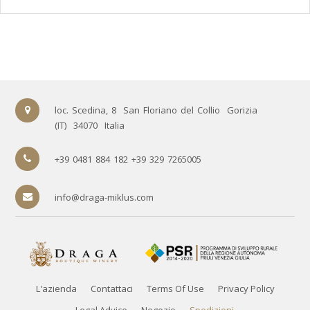
loc. Scedina, 8
San Floriano del Collio
Gorizia
(IT)
34070
Italia
+39 0481 884 182 +39 329 7265005
info@draga-miklus.com
L'azienda
Contattaci
Terms Of Use
Privacy Policy
Legal Advice
Negozio
Spedizioni