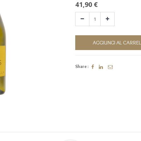
41,90
€
AGGIUNGI AL CARRE
Share :