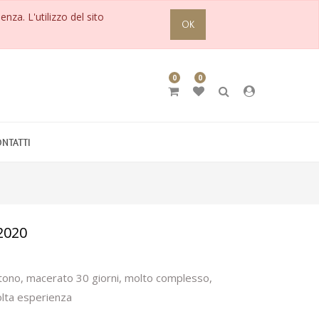
enza. L'utilizzo del sito
OK
0
0
NTATTI
2020
tono, macerato 30 giorni, molto complesso,
molta esperienza