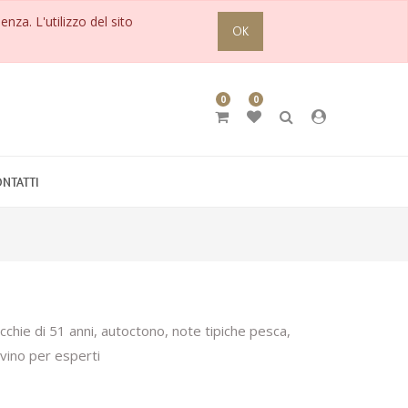
enza. L'utilizzo del sito
OK
0
0
NTATTI
chie di 51 anni, autoctono, note tipiche pesca,
.vino per esperti